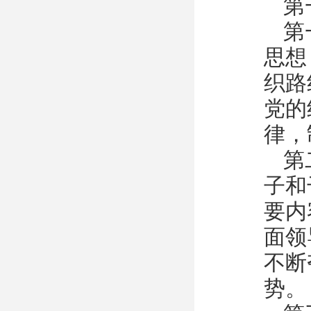
第
第
思想
织路
党的
律，
第
子和
要内
面领
不断
势。