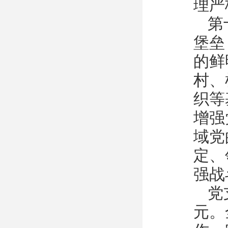
理严
第
堡垒
的鲜
村、
织等
增强
域党
定、
强战
党
元。