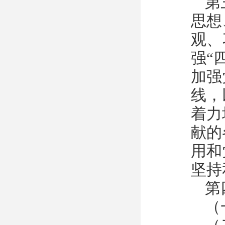
第
思想
观、
强“
加强
线，
着力
献的
用和
坚持
第
（