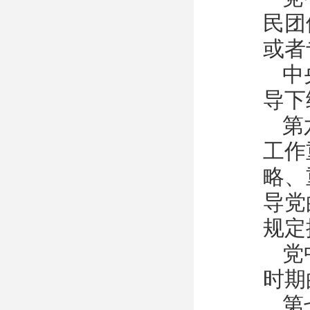
民团
或者
中
导下
第
工作
略、
导党
规定
党
时期
第