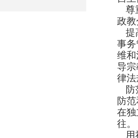
尊
政教
提
事务
维和
导宗
律法
防
防范
在独
往。
用