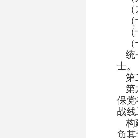
（
（
（
（
统
士。
第
第
保党
战线
构
负其