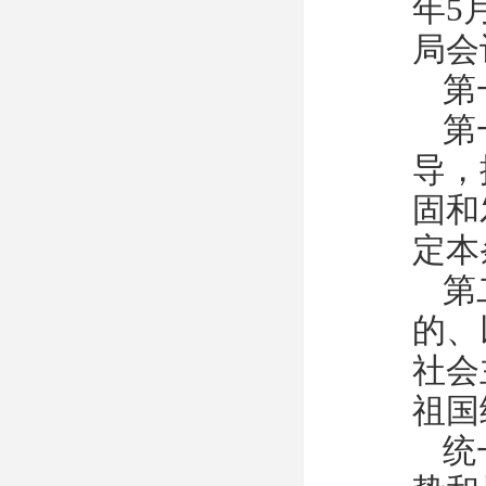
年5
局会
第
第
导，
固和
定本
第
的、
社会
祖国
统