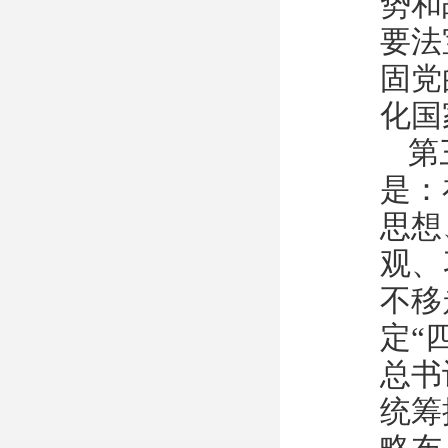
势和
要法
固党
化国
第
是：
思想
观、
不移
定“
总书
统筹