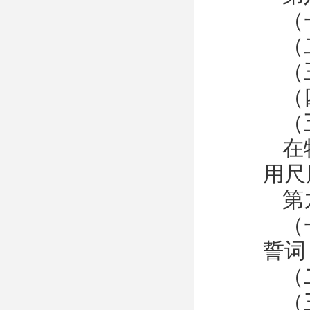
（
（
（
（
（
在
用尺
第
（
誓词
（
（