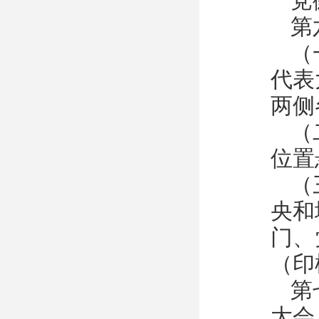
党
第
（
代表
两侧
（
位置
（
央和
门、
（印
第
大会