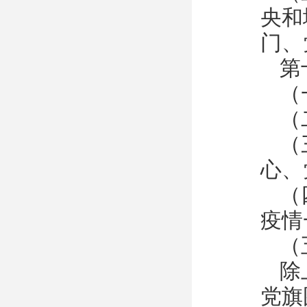
央和
门、
第
（
（
（
心、
（
疫情
（
除
党旗