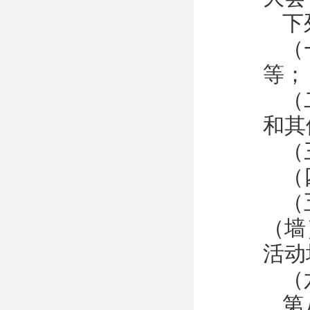
下
（
等；
（
和其
（
（
（
（墙
活动
（
第