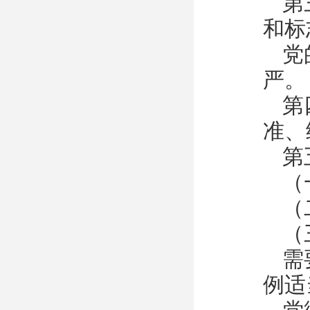
第
和标
党
严。
第
准、
第
（
（
（
需
例适