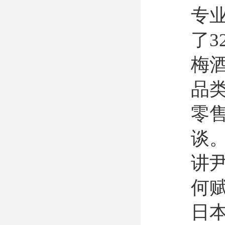
专
了
梅
品
零
谈
讲
何
日