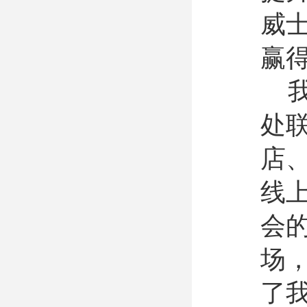
威
赢
处
店
线
会
场
了