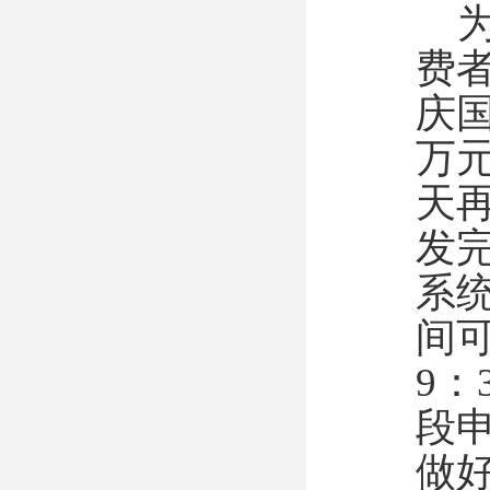
费
庆国
万元
天再
发
系
间
9：
段
做